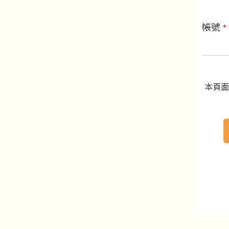
帳號
*
本頁面受