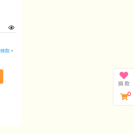
條款
。
0