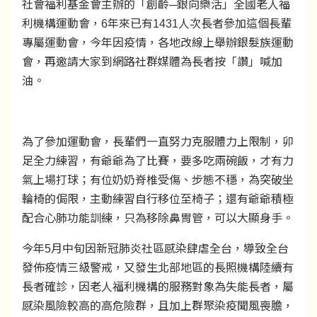
社會福利基金會主辦的「創齡─銀向樂活」全國老人福
利機構運動會，6年來已有1431人次長者參加這個長輩
專屬運動會，今年因疫情，各地改線上舉辦銀髮族運動
會，再邀請大家到網路社群媒體為長者按「讚」喊加
油。
為了參加運動會，長輩們一直努力克服體力上限制，卯
足全力練習，有爺爺為了比賽，要多吃兩碗飯，才有力
氣上場打球；有位奶奶脊椎受傷、步態不穩，為突破坐
輪椅的侷限，主動練習自行移位至椅子；還有爺爺積極
配合心肺功能訓練，只為移除鼻胃管，可以大顯身手。
今年5月中旬因新冠肺炎社區感染肆虐全台，導致全台
發佈疫情三級警戒，又發生北部地區的長照機構陸續有
長者確診，因老人福利機構的服務對象為失能長者，屬
感染風險較高的高危險群，且加上群聚染疫聞風喪膽，