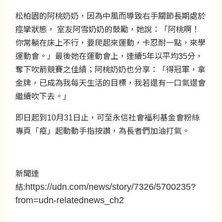
松柏園的阿桃奶奶，因為中風而導致右手關節長期處於
痙攣狀態， 室友阿雪奶奶的鼓勵，她說：「阿桃啊！
你常躺在床上不行，要爬起來運動，卡忍耐一點，來學
運動會。」最後她在運動會上，連續5年以平均35分，
奪下吹箭競賽之佳績；阿桃奶奶也分享：「得冠軍，拿
金牌，已成為我每天生活的目標，我若還有一口氣還會
繼續吹下去。」
即日起到10月31日止，可至永信社會福利基金會粉絲
專頁「疫」起動動手指按讚，為長者們加油打氣。
新聞連
https://udn.com/news/story/7326/5700235?
結:
from=udn-relatednews_ch2