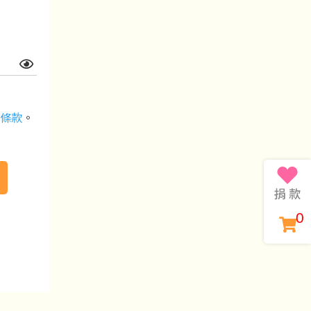
條款
。
0