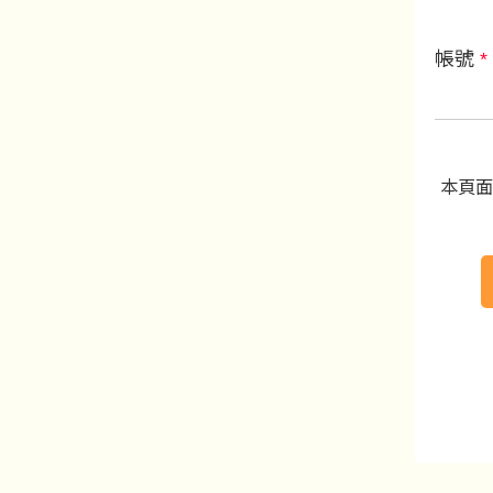
帳號
*
本頁面受